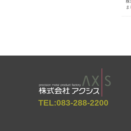
株
ま
TEL:
083-288-2200