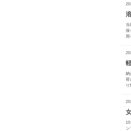
20
当
保
用
20
納
荷
り
20
1
ン