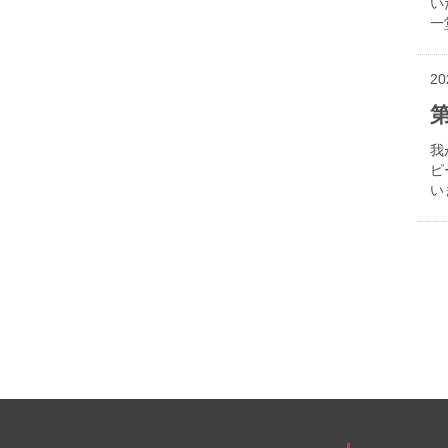
い
一
20
我
ピ
い