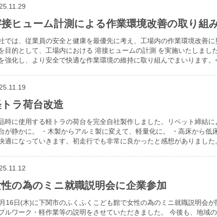
25.11.29
溶接ヒューム計測による作業環境改善の取り組
社では、従業員の安全と健康を最優先に考え、工場内の作業環境改善に
を目的として、工場内における 溶接ヒュームの計測 を実施いたしまし
を強化し、より安全で快適な作業環境の維持に取り組んでまいります。
25.11.19
軽トラ荷台改造
品時に使用する軽トラの荷台を完全自社製作しました。リベット締結によ
台が静かに。 ・木製からアルミ製に変えて、軽量化に。 ・高床から低
快適になっていきます。初走行でも非常に良かったと感想がありました
25.11.12
女性の為のミニ就職説明会に企業参加
0月16日(木)に下関市のふくふくこども館で女性の為のミニ就職説明会
プルワーク・軽作業等の説明をさせていただきました。 今後も、地域