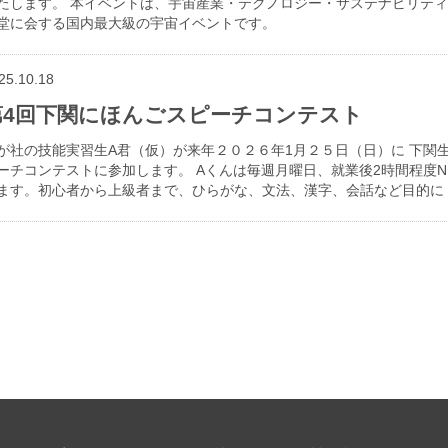
たします。 本イベントは、宇宙産業・テクノロジー・サステナビリテ
堂に会する国内最大級の宇宙イベントです。
25.10.18
第4回下関にほんごスピーチコンテスト
が社の技能実習生A君（仮）が来年２０２６年1月２５日（日）に 下関
ーチコンテストに参加します。 Aくんは毎週月曜日、就業後2時間程度N
ます。初心者から上級者まで、ひらがな、文法、漢字、会話など目的に