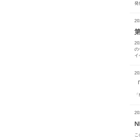
発
20
2
の
イ
20
「
「
20
N
こ