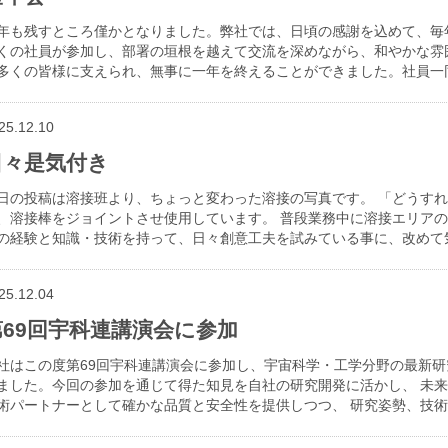
年も残すところ僅かとなりました。弊社では、日頃の感謝を込めて、毎
くの社員が参加し、部署の垣根を越えて交流を深めながら、和やかな雰
多くの皆様に支えられ、無事に一年を終えることができました。社員一
25.12.10
日々是気付き
日の投稿は溶接班より、ちょっと変わった溶接の写真です。 「どうす
、溶接棒をジョイントさせ使用しています。 普段業務中に溶接エリア
の経験と知識・技術を持って、日々創意工夫を試みている事に、改めて
25.12.04
第69回宇科連講演会に参加
社はこの度第69回宇科連講演会に参加し、宇宙科学・工学分野の最新研
ました。今回の参加を通じて得た知見を自社の研究開発に活かし、 未
術パートナーとして確かな品質と安全性を提供しつつ、 研究姿勢、技術