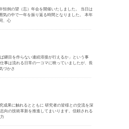
年恒例の望（忘）年会を開催いたしました。 当日は
囲気の中で一年を振り返る時間となりました。 本年
同、心
れば継目を作らない連続溶接が行えるか」という事
の仕事は流れる日常の一コマに映っていましたが、長
気づかさ
究成果に触れるとともに 研究者の皆様との交流を深
来志向の技術革新を推進してまいります。信頼される
力