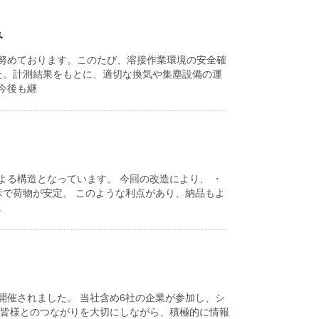
み
努めております。このたび、溶接作業環境の安全確
た。計測結果をもとに、適切な換気や集塵設備の運
今後も継
る構造となっています。 今回の改造により、 ・
床で荷物が安定。 このような利点があり、納品もよ
。
が開催されました。 当社含め6社の企業が参加し、シ
の皆様とのつながりを大切にしながら、積極的に情報