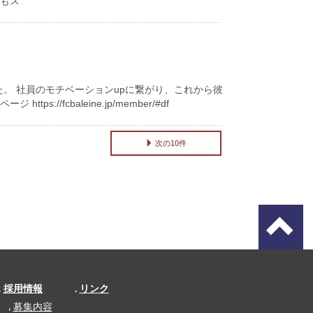
後もス
した。 社員のモチベーションupに繋がり、これから彼
/fcbaleine.jp/member/#df
次の10件
採用情報
リンク
募集内容