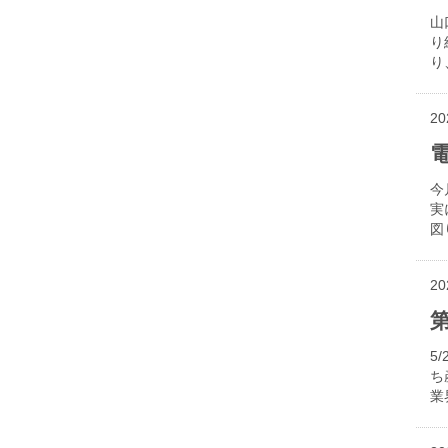
山
り
り
20
今
実
図
20
第
5
ち
業