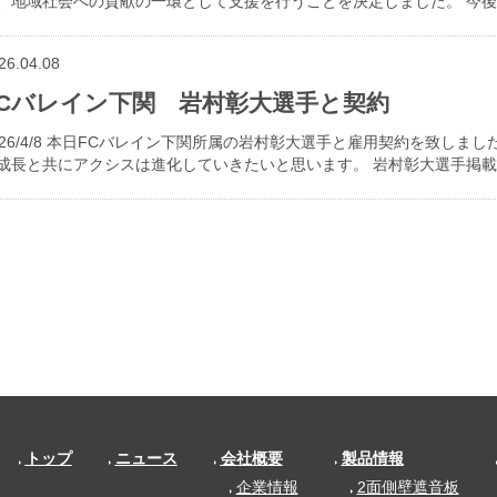
、地域社会への貢献の一環として支援を行うことを決定しました。 今
26.04.08
FCバレイン下関 岩村彰大選手と契約
026/4/8 本日FCバレイン下関所属の岩村彰大選手と雇用契約を致しま
成長と共にアクシスは進化していきたいと思います。 岩村彰大選手掲載ページ https:/
トップ
ニュース
会社概要
製品情報
企業情報
2面側壁遮音板