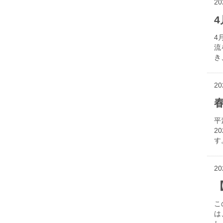
20
4
流
き
20
平
2
す
20
こ
は