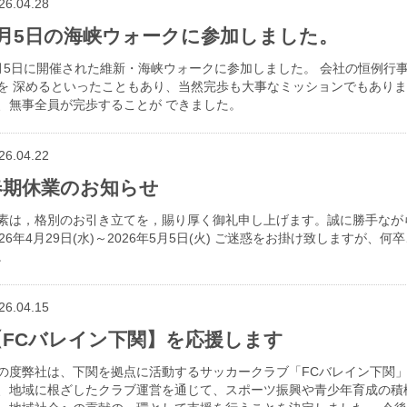
26.04.28
4月5日の海峡ウォークに参加しました。
月5日に開催された維新・海峡ウォークに参加しました。 会社の恒例行
を 深めるといったこともあり、当然完歩も大事なミッションでもありま
、無事全員が完歩することが できました。
26.04.22
春期休業のお知らせ
素は，格別のお引き立てを，賜り厚く御礼申し上げます。誠に勝手なが
026年4月29日(水)～2026年5月5日(火) ご迷惑をお掛け致します
。
26.04.15
【FCバレイン下関】を応援します
の度弊社は、下関を拠点に活動するサッカークラブ「FCバレイン下関」
、地域に根ざしたクラブ運営を通じて、スポーツ振興や青少年育成の積