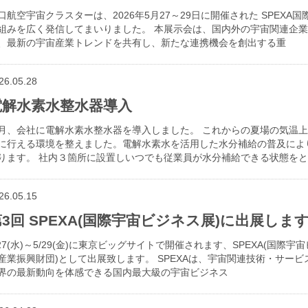
口航空宇宙クラスターは、2026年5月27～29日に開催された SPEX
組みを広く発信してまいりました。 本展示会は、国内外の宇宙関連企
、最新の宇宙産業トレンドを共有し、新たな連携機会を創出する重
26.05.28
電解水素水整水器導入
月、会社に電解水素水整水器を導入しました。 これからの夏場の気温
に行える環境を整えました。電解水素水を活用した水分補給の普及によ
ります。 社内３箇所に設置しいつでも従業員が水分補給できる状態を
26.05.15
3回 SPEXA(国際宇宙ビジネス展)に出展しま
/27(水)～5/29(金)に東京ビッグサイトで開催されます、SPEXA(国
産業振興財団)として出展致します。 SPEXAは、宇宙関連技術・サー
界の最新動向を体感できる国内最大級の宇宙ビジネス