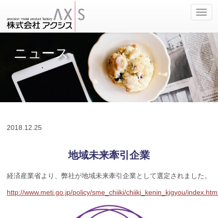
ナ
ビ
ゲ
ー
ニュース
シ
ョ
ン
の
切
替
2018.
12.25
地域未来牽引企業
経済産業省より、弊社が地域未来牽引企業として選定されました。
http://www.meti.go.jp/policy/sme_chiiki/chiiki_kenin_kigyou/index.htm