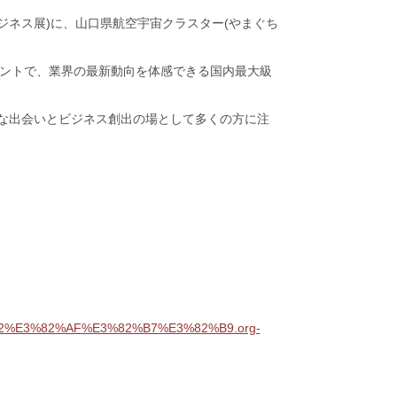
宇宙ビジネス展)に、山口県航空宇宙クラスター(やまぐち
ベントで、業界の最新動向を体感できる国内最大級
な出会いとビジネス創出の場として多くの方に注
2%E3%82%AF%E3%82%B7%E3%82%B9.org-