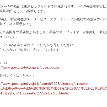
27(水)～5/29(金)に東京ビッグサイトで開催されます、SPEXA(国際
振興財団)として出展致します。
EXAは、宇宙関連技術・サービス・スタートアップが集結する注目のイ
宙ビジネス展示会です。
で宇宙開発の重要性が高まる今、業界のキープレイヤーが集結し、新た
れています。
、SPEXA会場で当社ブースにお立ち寄りください。
さんの方のご来場をお待ちしております。
くは↓
://www.spexa.jp/tokyo/ja-jp/gbs/sales.html
個別サイトはこちらへ↓
://www.spexa.jp/tokyo/ja-jp/search/2026/directory/directory-
ails.%E6%A0%AA%E5%BC%8F%E4%BC%9A%E7%A4%BE%E3%82%A
d751-51a3-41b0-aee0-537745d32406.html#/