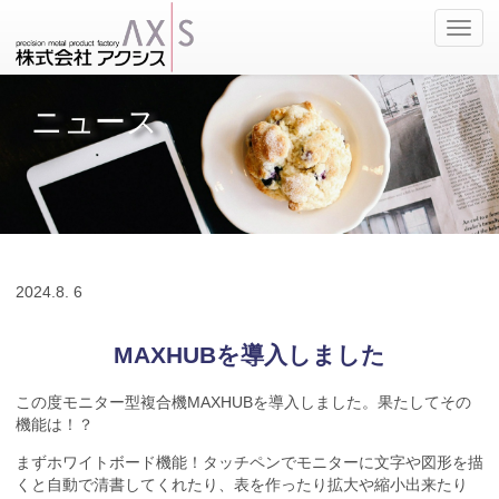
ナ
ビ
ゲ
ー
ニュース
シ
ョ
ン
の
切
替
2024.
8. 6
MAXHUBを導入しました
この度モニター型複合機MAXHUBを導入しました。果たしてその
機能は！？
まずホワイトボード機能！タッチペンでモニターに文字や図形を描
くと自動で清書してくれたり、表を作ったり拡大や縮小出来たり