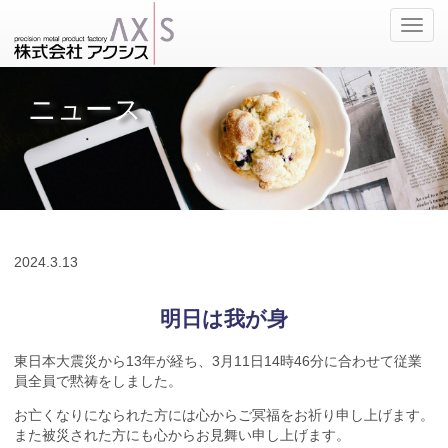
ナ
ビ
ゲ
ー
ニュース
シ
ョ
ン
の
切
替
2024.
3.13
明日は我が身
東日本大震災から13年が経ち、3月11日14時46分に合わせて従業
員全員で黙祷をしました。
お亡くなりになられた方には心からご冥福をお祈り申し上げます。
また被災された方にも心からお見舞い申し上げます。