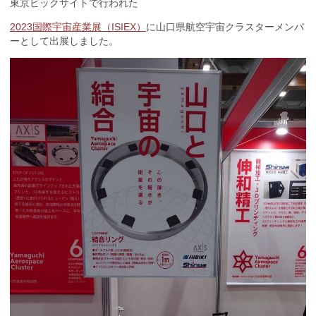
東京ビックサイトで行われた
2023
国際宇宙産業展（
ISIEX
）
に
山口県航空宇宙クラスターメンバ
ーとして出展しました。