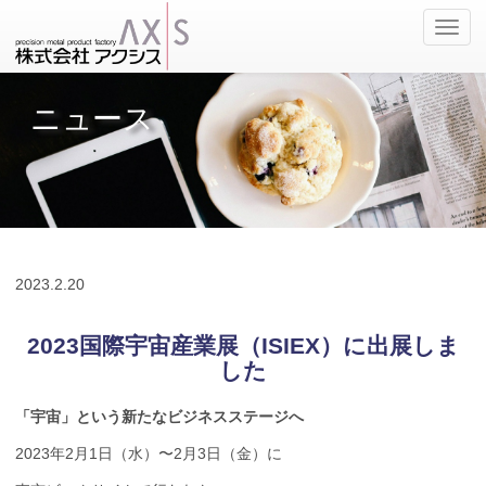
ナ
ビ
ゲ
ー
ニュース
シ
ョ
ン
の
切
替
2023.
2.20
2023国際宇宙産業展（ISIEX）に出展しま
した
「宇宙」という新たなビジネスステージへ
2023年2
月
1
日（水）〜
2
月
3
日（金）に