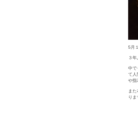
5月
３年
中で
て人
や指
また
りま