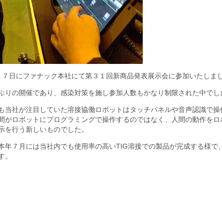
１７日にファナック本社にて第３１回新商品発表展示会に参加いたしま
ぶりの開催であり、感染対策を施し参加人数もかなり制限された中でし
も当社が注目していた溶接協働ロボットはタッチパネルや音声認識で操
間がロボットにプログラミングで操作するのではなく、人間の動作をロ
示を行う新しいものでした。
本年７月には当社内でも使用率の高いTIG溶接での製品が完成する様で
す。