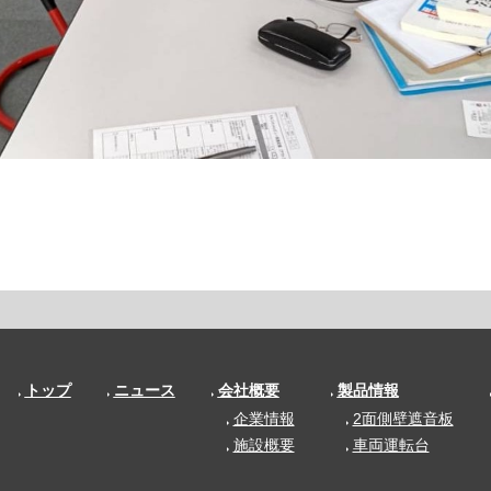
トップ
ニュース
会社概要
製品情報
企業情報
2面側壁遮音板
施設概要
車両運転台