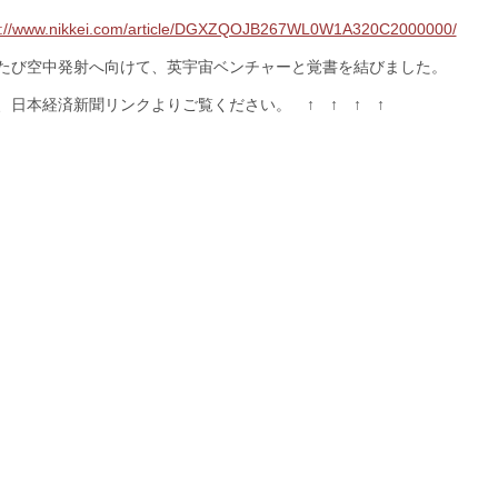
s://www.nikkei.com/article/DGXZQOJB267WL0W1A320C2000000/
たび空中発射へ向けて、英宇宙ベンチャーと覚書を結びました。
、日本経済新聞リンクよりご覧ください。 ↑ ↑ ↑ ↑