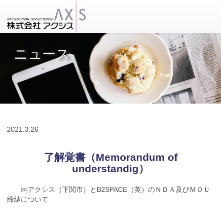
ニュース
2021.
3.26
了解覚書（Memorandum of
understandig）
㈱アクシス（下関市）と
B2SPACE
（英）のＮＤＡ及びＭＯＵ
締結について