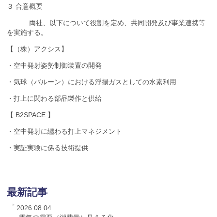
３ 合意概要
両社、以下について役割を定め、共同開発及び事業連携等
を実施する。
【（株）アクシス】
・空中発射姿勢制御装置の開発
・気球（バルーン）における浮揚ガスとしての水素利用
・打上に関わる部品製作と供給
【
B2SPACE
】
・空中発射に纏わる打上マネジメント
・実証実験に係る技術提供
最新記事
2026.08.04