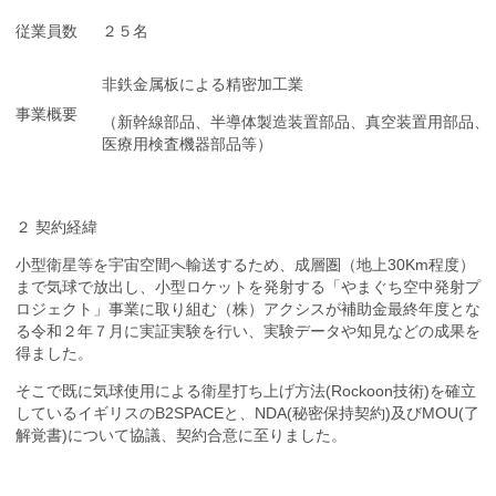
従業員数
２５名
非鉄金属板による精密加工業
事業概要
（新幹線部品、半導体製造装置部品、真空装置用部品、
医療用検査機器部品等）
２ 契約経緯
小型衛星等を宇宙空間へ輸送するため、成層圏（地上
30Km
程度）
まで気球で放出し、小型ロケットを発射する「やまぐち空中発射プ
ロジェクト」事業に取り組む（株）アクシスが補助金最終年度とな
る令和２年７月に実証実験を行い、実験データや知見などの成果を
得ました。
そこで既に気球使用による衛星打ち上げ方法(Rockoon技術)を確立
しているイギリスのB2SPACEと、NDA(秘密保持契約)及びMOU(了
解覚書)について協議、契約合意に至りました。