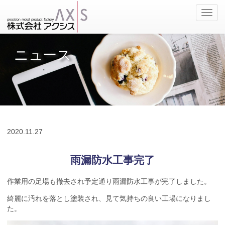
ナ
ビ
ゲ
ー
ニュース
シ
ョ
ン
の
切
替
2020.
11.27
雨漏防水工事完了
作業用の足場も撤去され予定通り雨漏防水工事が完了しました。
綺麗に汚れを落とし塗装され、見て気持ちの良い工場になりまし
た。