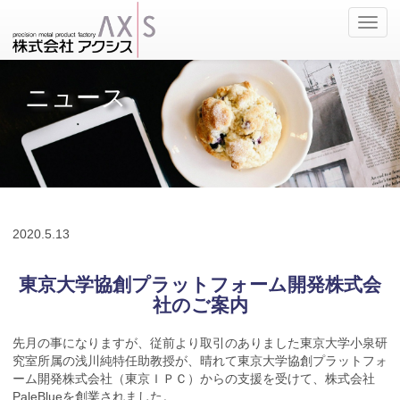
ナ
ビ
ゲ
ー
ニュース
シ
ョ
ン
の
切
替
2020.
5.13
東京大学協創プラットフォーム開発株式会
社のご案内
先月の事になりますが、従前より取引のありました東京大学小泉研
究室所属の浅川純特任助教授が、晴れて東京大学協創プラットフォ
ーム開発株式会社（東京ＩＰＣ）からの支援を受けて、株式会社
PaleBlueを創業されました。