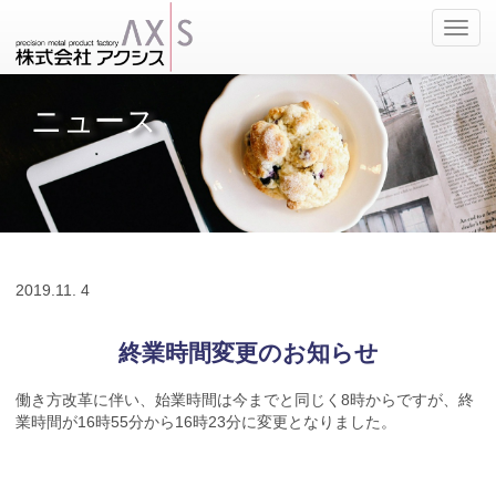
ナ
ビ
ゲ
ー
ニュース
シ
ョ
ン
の
切
替
2019.
11. 4
終業時間変更のお知らせ
働き方改革に伴い、始業時間は今までと同じく8時からですが、終
業時間が16時55分から16時23分に変更となりました。